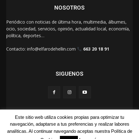
NOSOTROS
Periódico con noticias de última hora, multimedia, álbumes,
ocio, sociedad, servicios, opinión, actualidad local, economía,
política, deportes…
Contacto:
info@elfarodehellin.com
663 20 18 91
SIGUENOS
Este sitio web utiliza cookies propias para optimizar tu
El Faro de Hellín 2025
navegación, adaptarse a tus preferencias y realizar labores
analíticas. Al continuar navegando aceptas nuestra Política de
Galerías
Cartas
La Foto de la Semana
Quienes Somos