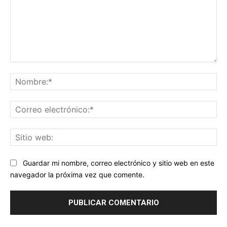
Comentario:
No
Co
ele
Sit
we
Guardar mi nombre, correo electrónico y sitio web en este
navegador la próxima vez que comente.