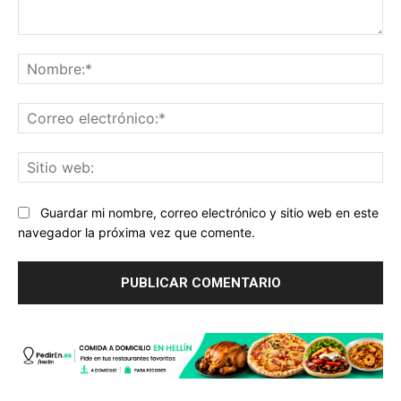
Comentario:
No
Co
ele
Sit
we
Guardar mi nombre, correo electrónico y sitio web en este
navegador la próxima vez que comente.