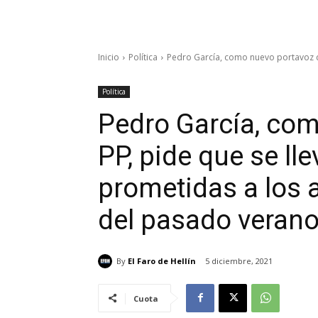
Inicio
Política
Pedro García, como nuevo portavoz del
Política
Pedro García, com
PP, pide que se ll
prometidas a los 
del pasado veran
By
El Faro de Hellín
5 diciembre, 2021
Cuota