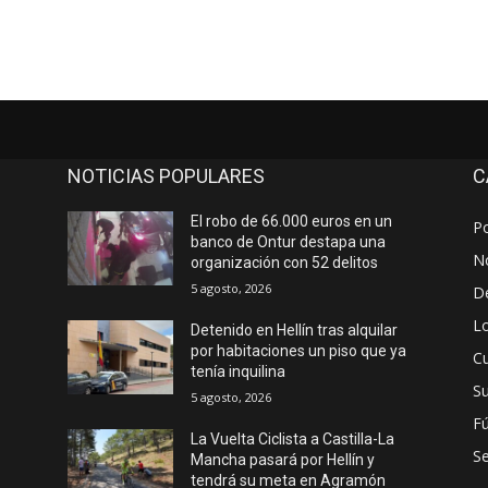
NOTICIAS POPULARES
C
El robo de 66.000 euros en un
Po
banco de Ontur destapa una
No
organización con 52 delitos
5 agosto, 2026
D
Lo
Detenido en Hellín tras alquilar
por habitaciones un piso que ya
Cu
tenía inquilina
S
5 agosto, 2026
Fú
La Vuelta Ciclista a Castilla-La
S
Mancha pasará por Hellín y
tendrá su meta en Agramón