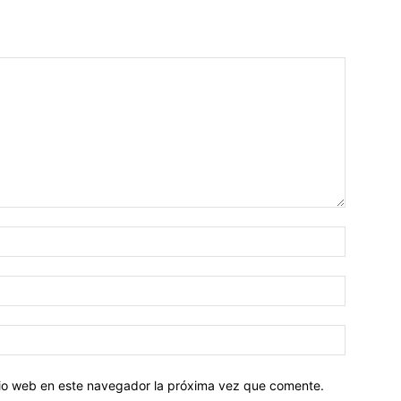
Nombre:
Correo
electróni
Sitio
web:
itio web en este navegador la próxima vez que comente.