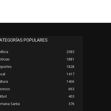
ATEGORÍAS POPULARES
lítica
2583
ticias
1881
eportes
1828
cal
1417
ltura
1406
ucesos
663
tbol
403
emana Santa
376