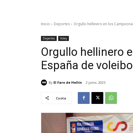
Inicio
Deportes
Orgullo hellinero en los Campeonato
Deportes
Voley
Orgullo hellinero
España de voleibol 
By
El Faro de Hellín
2 junio, 2025
Cuota