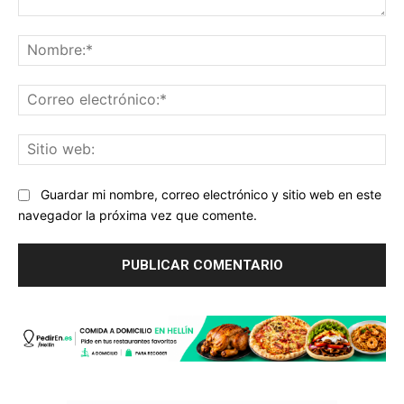
Comentario:
No
Co
ele
Sit
we
Guardar mi nombre, correo electrónico y sitio web en este
navegador la próxima vez que comente.