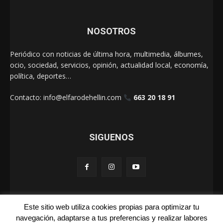
NOSOTROS
Periódico con noticias de última hora, multimedia, álbumes,
ocio, sociedad, servicios, opinión, actualidad local, economía,
política, deportes…
Contacto:
info@elfarodehellin.com
663 20 18 91
SIGUENOS
Este sitio web utiliza cookies propias para optimizar tu
El Faro de Hellín 2025
navegación, adaptarse a tus preferencias y realizar labores