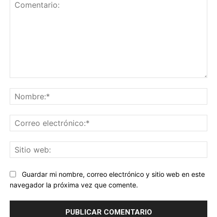
Comentario:
No
Co
ele
Sit
we
Guardar mi nombre, correo electrónico y sitio web en este
navegador la próxima vez que comente.