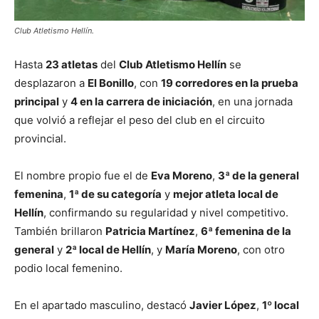
Club Atletismo Hellín.
Hasta
23 atletas
del
Club Atletismo Hellín
se
desplazaron a
El Bonillo
, con
19 corredores en la prueba
principal
y
4 en la carrera de iniciación
, en una jornada
que volvió a reflejar el peso del club en el circuito
provincial.
El nombre propio fue el de
Eva Moreno
,
3ª de la general
femenina
,
1ª de su categoría
y
mejor atleta local de
Hellín
, confirmando su regularidad y nivel competitivo.
También brillaron
Patricia Martínez
,
6ª femenina de la
general
y
2ª local de Hellín
, y
María Moreno
, con otro
podio local femenino.
En el apartado masculino, destacó
Javier López
,
1º local