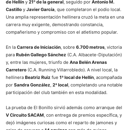
de Hellín
y
21º de la general
, seguido por
Antonio M.
Castillo
y
Javier García
, que completaron el podio local.
Una amplia representación hellinera cruzó la meta en una
carrera muy exigente, demostrando constancia,
compañerismo y compromiso con el atletismo popular.
En la
Carrera de Iniciación
, sobre
6.700 metros
, victoria
para
Rubén Gallego Sánchez
(C.A. Albacete-Diputación)
y, entre las mujeres, triunfo de
Ana Belén Arenas
Carretero
(C.A. Running Villarrobledo). A nivel local, la
hellinera
Beatriz Ruiz
fue
1ª local de Hellín
, acompañada
por
Sandra González
,
2ª local
, completando una notable
participación del club también en esta modalidad.
La prueba de El Bonillo sirvió además como arranque del
V Circuito SACAM
, con entrega de premios específica, y
dejó imágenes curiosas como el reparto de jamones y