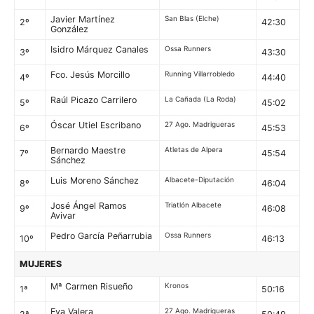
Javier Martínez
San Blas (Elche)
2º
42:30
González
Isidro Márquez Canales
Ossa Runners
3º
43:30
Fco. Jesús Morcillo
Running Villarrobledo
4º
44:40
Raúl Picazo Carrilero
La Cañada (La Roda)
5º
45:02
Óscar Utiel Escribano
27 Ago. Madrigueras
6º
45:53
Bernardo Maestre
Atletas de Alpera
7º
45:54
Sánchez
Luis Moreno Sánchez
Albacete-Diputación
8º
46:04
José Ángel Ramos
Triatlón Albacete
9º
46:08
Avivar
Pedro García Peñarrubia
Ossa Runners
10º
46:13
MUJERES
Mª Carmen Risueño
Kronos
1ª
50:16
Eva Valera
27 Ago. Madrigueras