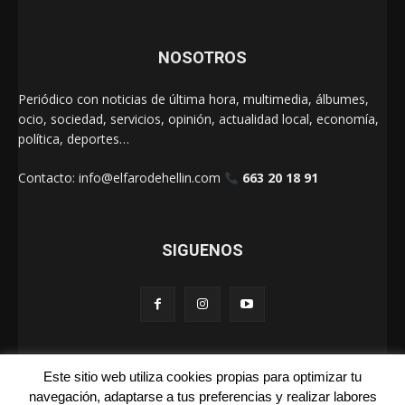
NOSOTROS
Periódico con noticias de última hora, multimedia, álbumes,
ocio, sociedad, servicios, opinión, actualidad local, economía,
política, deportes…
Contacto:
info@elfarodehellin.com
663 20 18 91
SIGUENOS
Este sitio web utiliza cookies propias para optimizar tu
El Faro de Hellín 2025
navegación, adaptarse a tus preferencias y realizar labores