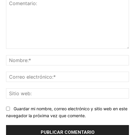
Comentario:
No
Co
ele
Sit
we
Guardar mi nombre, correo electrónico y sitio web en este
navegador la próxima vez que comente.