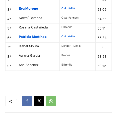
2ª
50:49
Eva Moreno
C.A. Hellín
3ª
53:05
Noemí Campos
Ossa Runners
4ª
54:55
Rosana Castañeda
El Bonillo
5ª
55:11
Patricia Martínez
C.A. Hellín
6ª
55:34
Isabel Molina
El Pinar – Ejevial
7ª
56:05
Aurora García
Kronos
8ª
58:53
Ana Sánchez
El Bonillo
9ª
59:12