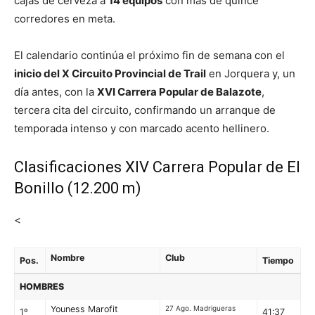
cajas de cerveza a
14 equipos
con más de quince
corredores en meta.
El calendario continúa el próximo fin de semana con el
inicio del X Circuito Provincial de Trail
en Jorquera y, un
día antes, con la
XVI Carrera Popular de Balazote
,
tercera cita del circuito, confirmando un arranque de
temporada intenso y con marcado acento hellinero.
Clasificaciones XIV Carrera Popular de El
Bonillo (12.200 m)
<
Nombre
Club
Pos.
Tiempo
HOMBRES
Youness Marofit
27 Ago. Madrigueras
1º
41:37