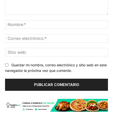
Comentario:
No
Co
ele
Sit
we
Guardar mi nombre, correo electrónico y sitio web en este
navegador la próxima vez que comente.