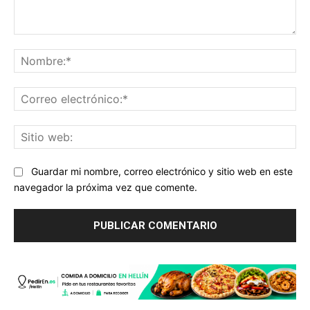
Comentario:
No
Co
ele
Sit
we
Guardar mi nombre, correo electrónico y sitio web en este
navegador la próxima vez que comente.