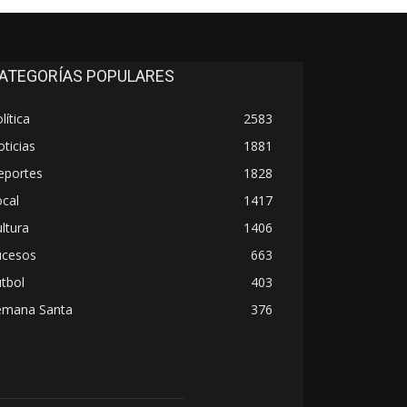
ATEGORÍAS POPULARES
lítica
2583
ticias
1881
eportes
1828
cal
1417
ltura
1406
ucesos
663
tbol
403
emana Santa
376