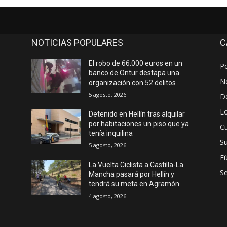
NOTICIAS POPULARES
C
El robo de 66.000 euros en un
Po
banco de Ontur destapa una
No
organización con 52 delitos
5 agosto, 2026
D
Lo
Detenido en Hellín tras alquilar
por habitaciones un piso que ya
Cu
tenía inquilina
S
5 agosto, 2026
Fú
La Vuelta Ciclista a Castilla-La
S
Mancha pasará por Hellín y
tendrá su meta en Agramón
4 agosto, 2026