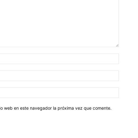
Nombre:
Correo
electróni
Sitio
web:
itio web en este navegador la próxima vez que comente.