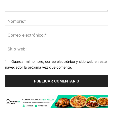
Comentario:
No
Co
ele
Sit
we
Guardar mi nombre, correo electrónico y sitio web en este
navegador la próxima vez que comente.