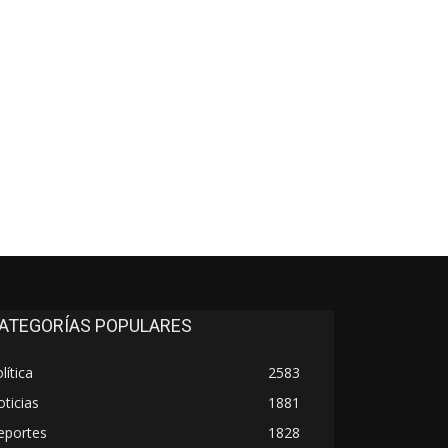
co:*
ATEGORÍAS POPULARES
lítica
2583
ticias
1881
eportes
1828