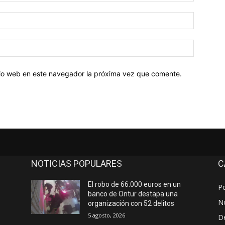
Correo
electróni
Sitio
web:
itio web en este navegador la próxima vez que comente.
NOTICIAS POPULARES
C
El robo de 66.000 euros en un
Po
banco de Ontur destapa una
No
organización con 52 delitos
5 agosto, 2026
D