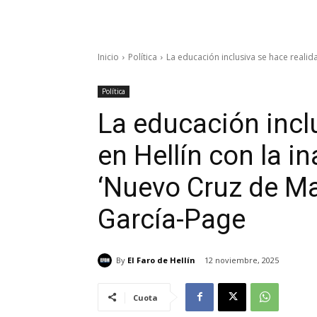
Inicio
Política
La educación inclusiva se hace realida
Política
La educación incl
en Hellín con la i
‘Nuevo Cruz de Ma
García-Page
By
El Faro de Hellín
12 noviembre, 2025
Cuota