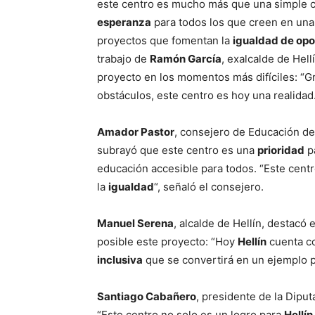
este centro es mucho más que una simple c
esperanza
para todos los que creen en una
proyectos que fomentan la
igualdad de op
trabajo de
Ramón García
, exalcalde de Hel
proyecto en los momentos más difíciles: “Gr
obstáculos, este centro es hoy una realidad.
Amador Pastor
, consejero de Educación de
subrayó que este centro es una
prioridad
pa
educación accesible para todos. “Este centr
la
igualdad
“, señaló el consejero.
Manuel Serena
, alcalde de Hellín, destacó
posible este proyecto: “Hoy
Hellín
cuenta co
inclusiva
que se convertirá en un ejemplo p
Santiago Cabañero
, presidente de la Dipu
“Este centro no solo es un logro para
Hellín