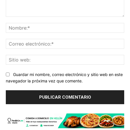
Comentario:
No
Co
ele
Sit
we
Guardar mi nombre, correo electrónico y sitio web en este
navegador la próxima vez que comente.