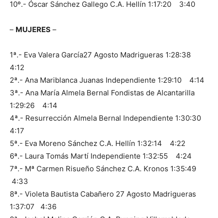
10º.- Óscar Sánchez Gallego​ C.A. Hellín​​​ 1:17:20​ 3:40
–
MUJERES
–
1ª.- Eva Valera García​27 Agosto Madrigueras​ 1:28:38 ​
4:12
2ª.- Ana Mariblanca Juanas ​​Independiente ​​1:29:10 ​4:14
3ª.- Ana María Almela Bernal​ Fondistas de Alcantarilla​
1:29:26 ​4:14
4ª.- Resurrección Almela Bernal​ Independiente​​ 1:30:30
​4:17
5ª.- Eva Moreno Sánchez​ C.A. Hellín​​ 1:32:14​ 4:22
6ª.- Laura Tomás Martí​​ Independiente​​​ 1:32:55​ 4:24
7ª.- Mª Carmen Risueño Sánchez​ C.A. Kronos​​​ 1:35:49​
4:33
8ª.- Violeta Bautista Cabañero​ 27 Agosto Madrigueras​
1:37:07​ 4:36