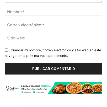
Comentario:
No
Co
ele
Sit
we
Guardar mi nombre, correo electrónico y sitio web en este
navegador la próxima vez que comente.