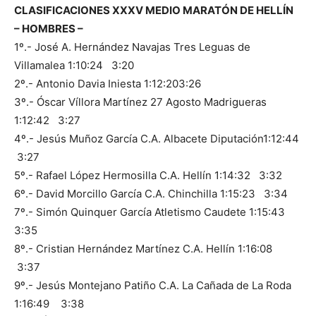
CLASIFICACIONES XXXV MEDIO MARATÓN DE HELLÍN
– HOMBRES –
1º.- José A. Hernández Navajas​ Tres Leguas de
Villamalea​ 1:10:24​ 3:20
2º.- Antonio Davia Iniesta​ ​​1:12:20​3:26
3º.- Óscar Víllora Martínez​ 27 Agosto Madrigueras​
1:12:42 ​3:27
4º.- Jesús Muñoz García ​C.A. Albacete Diputación​1:12:44
​3:27
5º.- Rafael López Hermosilla ​C.A. Hellín​​​ 1:14:32​ 3:32
6º.- David Morcillo García​​ C.A. Chinchilla​ 1:15:23​ 3:34
7º.- Simón Quinquer García​​ Atletismo Caudete​​ 1:15:43 ​
3:35
8º.- Cristian Hernández Martínez​ C.A. Hellín​​ 1:16:08​
3:37
9º.- Jesús Montejano Patiño​​ C.A. La Cañada de La Roda​
1:16:49 ​3:38