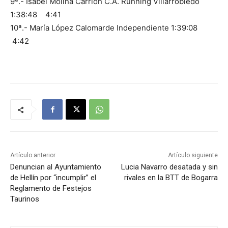
9ª.- Isabel Molina Carrión​ C.A. Running Villarrobledo​
1:38:48​ 4:41
10ª.- María López Calomarde​ Independiente​​ 1:39:08​
4:42
Artículo anterior
Artículo siguiente
Denuncian al Ayuntamiento
Lucia Navarro desatada y sin
de Hellín por “incumplir” el
rivales en la BTT de Bogarra
Reglamento de Festejos
Taurinos