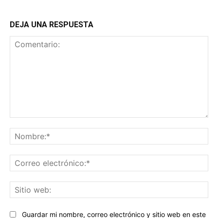
DEJA UNA RESPUESTA
Comentario:
No
Co
ele
Sit
we
Guardar mi nombre, correo electrónico y sitio web en este