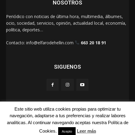
NOSOTROS
Periódico con noticias de última hora, multimedia, álbumes,
ocio, sociedad, servicios, opinión, actualidad local, economía,
política, deportes…
Contacto:
info@elfarodehellin.com
663 20 18 91
SIGUENOS
Este sitio web utiliza cookies propias para optimizar tu
El Faro de Hellín 2025
navegación, adaptarse a tus preferencias y realizar labores
analíticas. Al continuar navegando aceptas nuestra Política de
Galerías
Cartas
La Foto de la Semana
Quienes Somos
Cookies.
Leer más
Aviso Legal
Publicidad
Acepto