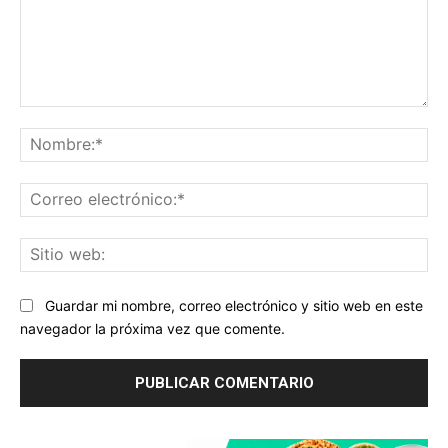
Comentario:
No
Co
ele
Sit
we
Guardar mi nombre, correo electrónico y sitio web en este
navegador la próxima vez que comente.