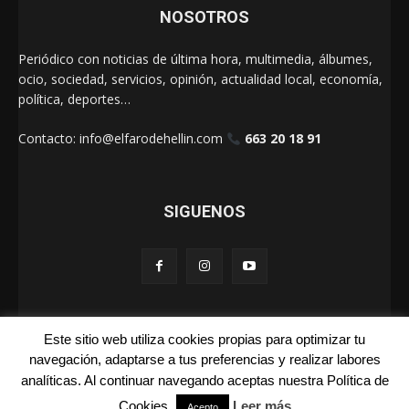
NOSOTROS
Periódico con noticias de última hora, multimedia, álbumes,
ocio, sociedad, servicios, opinión, actualidad local, economía,
política, deportes…
Contacto:
info@elfarodehellin.com
663 20 18 91
SIGUENOS
Este sitio web utiliza cookies propias para optimizar tu
El Faro de Hellín 2025
navegación, adaptarse a tus preferencias y realizar labores
analíticas. Al continuar navegando aceptas nuestra Política de
Galerías
Cartas
La Foto de la Semana
Quienes Somos
Cookies.
Leer más
Acepto