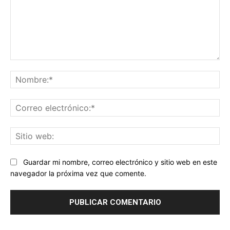
Comentario:
No
Co
ele
Sit
we
Guardar mi nombre, correo electrónico y sitio web en este
navegador la próxima vez que comente.