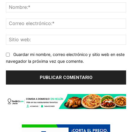
No
Co
ele
Sit
we
Guardar mi nombre, correo electrónico y sitio web en este
navegador la próxima vez que comente.