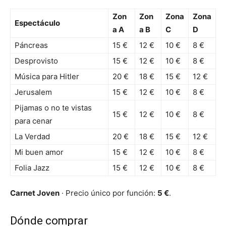
Zon
Zon
Zona
Zona
Espectáculo
a A
a B
C
D
Páncreas
15 €
12 €
10 €
8 €
Desprovisto
15 €
12 €
10 €
8 €
Música para Hitler
20 €
18 €
15 €
12 €
Jerusalem
15 €
12 €
10 €
8 €
Pijamas o no te vistas
15 €
12 €
10 €
8 €
para cenar
La Verdad
20 €
18 €
15 €
12 €
Mi buen amor
15 €
12 €
10 €
8 €
Folia Jazz
15 €
12 €
10 €
8 €
Carnet Joven
· Precio único por función:
5 €
.
Dónde comprar