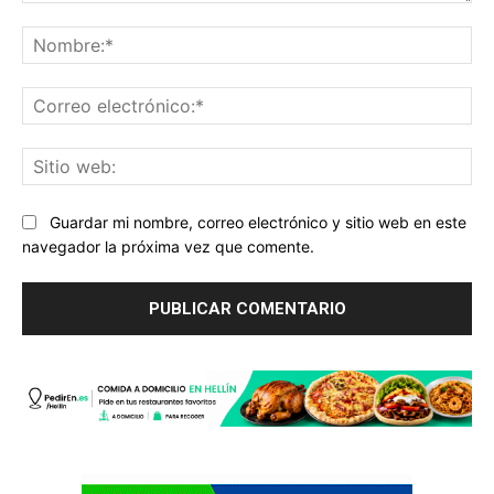
Comentario:
No
Co
ele
Sit
we
Guardar mi nombre, correo electrónico y sitio web en este
navegador la próxima vez que comente.