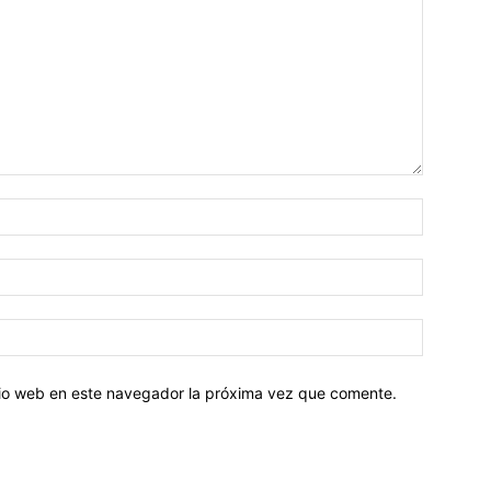
Nombre:
Correo
electróni
Sitio
web:
itio web en este navegador la próxima vez que comente.