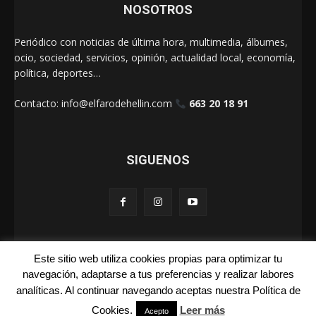
NOSOTROS
Periódico con noticias de última hora, multimedia, álbumes,
ocio, sociedad, servicios, opinión, actualidad local, economía,
política, deportes…
Contacto:
info@elfarodehellin.com
663 20 18 91
SIGUENOS
Este sitio web utiliza cookies propias para optimizar tu
El Faro de Hellín 2025
navegación, adaptarse a tus preferencias y realizar labores
analíticas. Al continuar navegando aceptas nuestra Política de
Galerías
Cartas
La Foto de la Semana
Quienes Somos
Cookies.
Leer más
Acepto
Aviso Legal
Publicidad