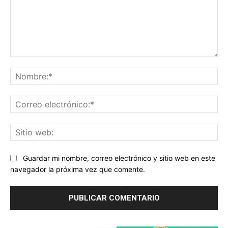
Comentario:
No
Co
ele
Sit
we
Guardar mi nombre, correo electrónico y sitio web en este
navegador la próxima vez que comente.