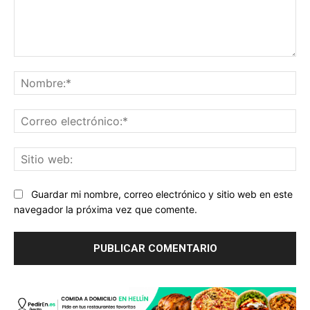
Comentario:
No
Co
ele
Sit
we
Guardar mi nombre, correo electrónico y sitio web en este
navegador la próxima vez que comente.