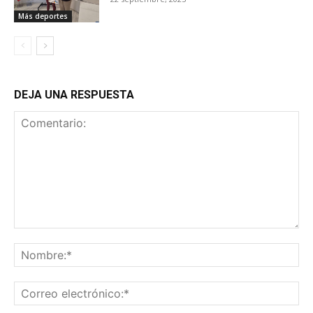
Más deportes
DEJA UNA RESPUESTA
Comentario:
No
Co
ele