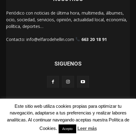
Periódico con noticias de última hora, multimedia, álbumes,
ocio, sociedad, servicios, opinión, actualidad local, economía,
política, deportes…
Contacto:
info@elfarodehellin.com
663 20 18 91
SIGUENOS
Este sitio web utiliza cookies propias para optimizar tu
El Faro de Hellín 2025
navegación, adaptarse a tus preferencias y realizar labores
analíticas. Al continuar navegando aceptas nuestra Política de
Galerías
Cartas
La Foto de la Semana
Quienes Somos
Cookies.
Leer más
Aviso Legal
Publicidad
Acepto