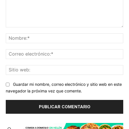
Comentario:
No
Co
ele
Sit
we
Guardar mi nombre, correo electrónico y sitio web en este
navegador la próxima vez que comente.