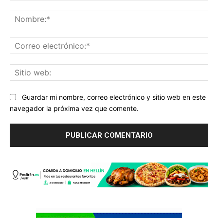
Comentario:
No
Co
ele
Sit
we
Guardar mi nombre, correo electrónico y sitio web en este
navegador la próxima vez que comente.