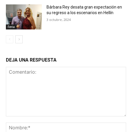
Bárbara Rey desata gran expectación en
su regreso a los escenarios en Hellín
3 octubre, 2024
Feria
DEJA UNA RESPUESTA
Comentario:
No