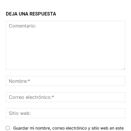
DEJA UNA RESPUESTA
Comentario:
No
Co
ele
Sit
we
Guardar mi nombre, correo electrónico y sitio web en este