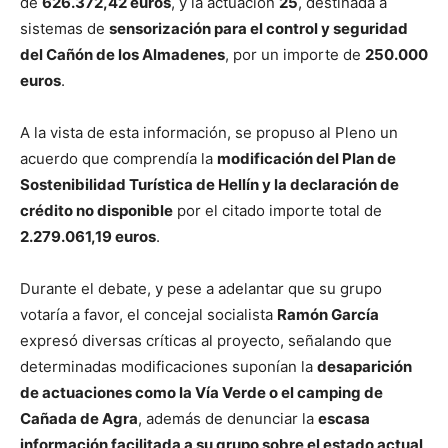
de
626.372,42 euros
, y la actuación
25
, destinada a
sistemas de
sensorización para el control y seguridad
del Cañón de los Almadenes
, por un importe de
250.000
euros
.
A la vista de esta información, se propuso al Pleno un
acuerdo que comprendía la
modificación del Plan de
Sostenibilidad Turística de Hellín y la declaración de
crédito no disponible
por el citado importe total de
2.279.061,19 euros
.
Durante el debate, y pese a adelantar que su grupo
votaría a favor, el concejal socialista
Ramón García
expresó diversas críticas al proyecto, señalando que
determinadas modificaciones suponían la
desaparición
de actuaciones como la Vía Verde o el camping de
Cañada de Agra
, además de denunciar la
escasa
información facilitada a su grupo sobre el estado actual