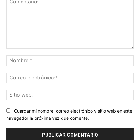
Comentario:
No
Co
ele
Sit
we
Guardar mi nombre, correo electrónico y sitio web en este
navegador la próxima vez que comente.