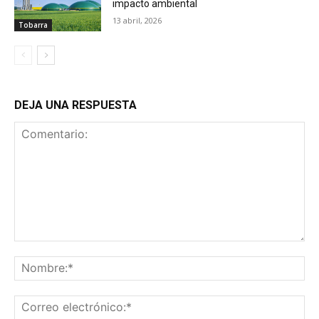
impacto ambiental
13 abril, 2026
Tobarra
DEJA UNA RESPUESTA
Comentario:
No
Co
ele