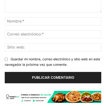
Comentario:
No
Co
ele
Sit
we
Guardar mi nombre, correo electrónico y sitio web en este
navegador la próxima vez que comente.