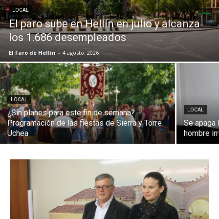
LOCAL
El paro sube en Hellín en julio y alcanza
los 1.686 desempleados
El Faro de Hellín
-
4 agosto, 2026
LOCAL
LOCAL
¿Sin planes para este fin de semana?
Programación de las fiestas de Sierra y Torre
Se apaga 
Uchea
hombre ir