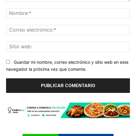
Comentario:
No
Co
ele
Sit
we
Guardar mi nombre, correo electrónico y sitio web en este
navegador la próxima vez que comente.