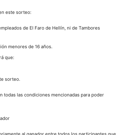
en este sorteo:
empleados de El Faro de Hellín, ni de Tambores
ción menores de 16 años.
rá que:
te sorteo.
an todas las condiciones mencionadas para poder
nador
atoriamente al ganador entre todos los participantes que