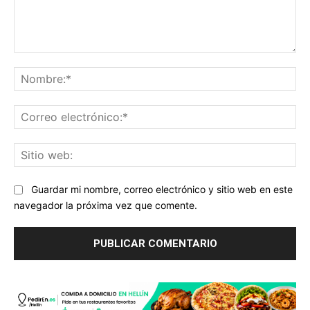
Comentario:
No
Co
ele
Sit
we
Guardar mi nombre, correo electrónico y sitio web en este
navegador la próxima vez que comente.