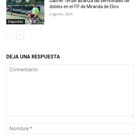
Gabriel Teruel alcanza las semifinales de
dobles en el ITF de Miranda de Ebro
2 agosto, 2026
Deportes
DEJA UNA RESPUESTA
Comentario:
No