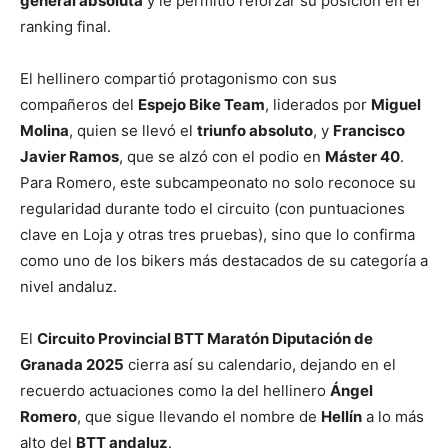
general absoluta
y le permitió reforzar su posición en el
ranking final.
El hellinero compartió protagonismo con sus
compañeros del
Espejo Bike Team
, liderados por
Miguel
Molina
, quien se llevó el
triunfo absoluto
, y
Francisco
Javier Ramos
, que se alzó con el podio en
Máster 40
.
Para Romero, este subcampeonato no solo reconoce su
regularidad durante todo el circuito (con puntuaciones
clave en Loja y otras tres pruebas), sino que lo confirma
como uno de los bikers más destacados de su categoría a
nivel andaluz.
El
Circuito Provincial BTT Maratón Diputación de
Granada 2025
cierra así su calendario, dejando en el
recuerdo actuaciones como la del hellinero
Ángel
Romero
, que sigue llevando el nombre de
Hellín
a lo más
alto del
BTT andaluz
.