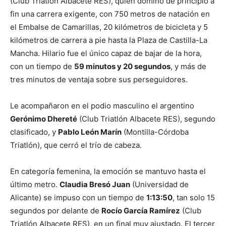
(Club Triatlón Albacete RES), quien dominó de principio a
fin una carrera exigente, con 750 metros de natación en
el Embalse de Camarillas, 20 kilómetros de bicicleta y 5
kilómetros de carrera a pie hasta la Plaza de Castilla-La
Mancha. Hilario fue el único capaz de bajar de la hora,
con un tiempo de
59 minutos y 20 segundos
, y más de
tres minutos de ventaja sobre sus perseguidores.
Le acompañaron en el podio masculino el argentino
Gerónimo Dhereté
(Club Triatlón Albacete RES), segundo
clasificado, y
Pablo León Marín
(Montilla-Córdoba
Triatlón), que cerró el trío de cabeza.
En categoría femenina, la emoción se mantuvo hasta el
último metro.
Claudia Bresó Juan
(Universidad de
Alicante) se impuso con un tiempo de
1:13:50
, tan solo 15
segundos por delante de
Rocío García Ramírez
(Club
Triatlón Albacete RES), en un final muy ajustado. El tercer