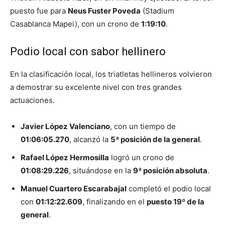
puesto fue para
Neus Fuster Poveda
(Stadium
Casablanca Mapei), con un crono de
1:19:10
.
Podio local con sabor hellinero
En la clasificación local, los triatletas hellineros volvieron
a demostrar su excelente nivel con tres grandes
actuaciones.
Javier López Valenciano
, con un tiempo de
01:06:05.270
, alcanzó la
5ª posición de la general
.
Rafael López Hermosilla
logró un crono de
01:08:29.226
, situándose en la
9ª posición absoluta
.
Manuel Cuartero Escarabajal
completó el podio local
con
01:12:22.609
, finalizando en el
puesto 19º de la
general
.