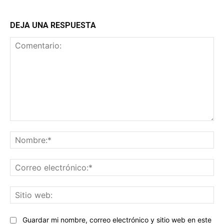
DEJA UNA RESPUESTA
Comentario:
No
Co
ele
Sit
we
Guardar mi nombre, correo electrónico y sitio web en este