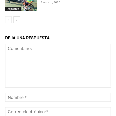
2 agosto, 2026
Deportes
DEJA UNA RESPUESTA
Comentario:
No
Co
ele