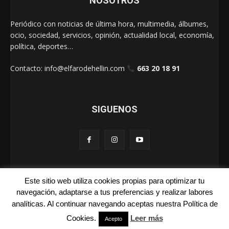
NOSOTROS
Periódico con noticias de última hora, multimedia, álbumes,
ocio, sociedad, servicios, opinión, actualidad local, economía,
política, deportes…
Contacto:
info@elfarodehellin.com
663 20 18 91
SIGUENOS
Este sitio web utiliza cookies propias para optimizar tu
El Faro de Hellín 2025
navegación, adaptarse a tus preferencias y realizar labores
analíticas. Al continuar navegando aceptas nuestra Política de
Galerías
Cartas
La Foto de la Semana
Quienes Somos
Cookies.
Leer más
Acepto
Aviso Legal
Publicidad