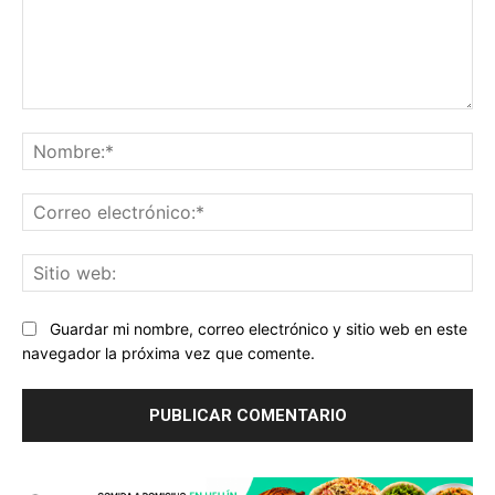
Comentario:
No
Co
ele
Sit
we
Guardar mi nombre, correo electrónico y sitio web en este
navegador la próxima vez que comente.