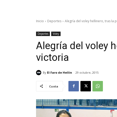
Inicio
Deportes
Alegría del voley hellinero, tras la 
Deportes
Voley
Alegría del voley h
victoria
By
El Faro de Hellín
29 octubre, 2015
Cuota