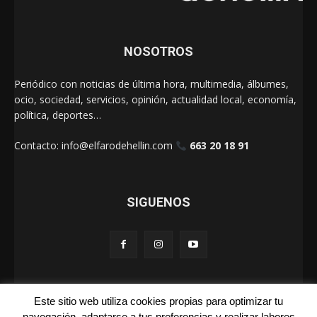
NOSOTROS
Periódico con noticias de última hora, multimedia, álbumes,
ocio, sociedad, servicios, opinión, actualidad local, economía,
política, deportes…
Contacto:
info@elfarodehellin.com
663 20 18 91
SIGUENOS
Este sitio web utiliza cookies propias para optimizar tu
El Faro de Hellín 2025
navegación, adaptarse a tus preferencias y realizar labores