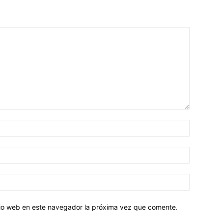
Nombre:
Correo
electróni
Sitio
web:
itio web en este navegador la próxima vez que comente.