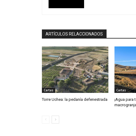
ARTÍCULOS RELACCIONADOS
Cartas
Cartas
Torre Uchea: la pedanía defenestrada
¡Agua para t
macrogranja