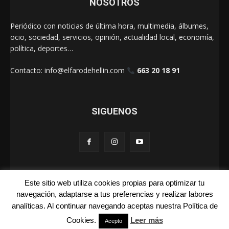
NOSOTROS
Periódico con noticias de última hora, multimedia, álbumes,
ocio, sociedad, servicios, opinión, actualidad local, economía,
política, deportes…
Contacto:
info@elfarodehellin.com
663 20 18 91
SIGUENOS
Este sitio web utiliza cookies propias para optimizar tu
El Faro de Hellín 2025
navegación, adaptarse a tus preferencias y realizar labores
analíticas. Al continuar navegando aceptas nuestra Política de
Galerías
Cartas
La Foto de la Semana
Quienes Somos
Cookies.
Leer más
Acepto
Aviso Legal
Publicidad