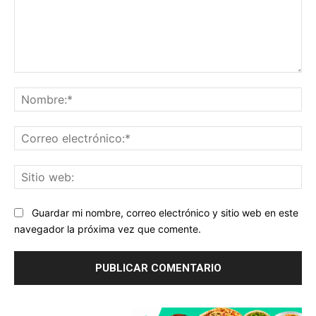
Comentario:
No
Co
ele
Sit
we
Guardar mi nombre, correo electrónico y sitio web en este
navegador la próxima vez que comente.