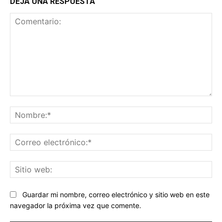
DEJA UNA RESPUESTA
Comentario:
No
Co
ele
Sit
we
Guardar mi nombre, correo electrónico y sitio web en este
navegador la próxima vez que comente.