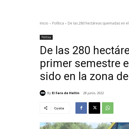
Inicio
Política
De las 280 hectáreas quemadas en el p
Política
De las 280 hectár
primer semestre e
sido en la zona de
By
El Faro de Hellín
28 junio, 2022
Cuota