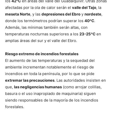
los
42ºC
en áreas del valle del Guadalquivir. Otras zonas
afectadas por la ola de calor serán el
valle del Tajo
, la
meseta Norte
, y las
depresiones del Ebro
y
nordeste
,
donde los termómetros podrían superar los
40ºC
.
Además, las mínimas también serán altas, con
temperaturas nocturnas superiores a los
23-25ºC
en
amplias áreas del sur y el valle del Ebro.
Riesgo extremo de incendios forestales
El aumento de las temperaturas y la sequedad del
ambiente incrementan notablemente el riesgo de
incendios en toda la península, por lo que se pide
extremar las precauciones
. Las autoridades insisten en
que,
las negligencias humanas
(como arrojar colillas,
basura o el uso inapropiado de maquinaria) siguen
siendo responsables de la mayoría de los incendios
forestales.