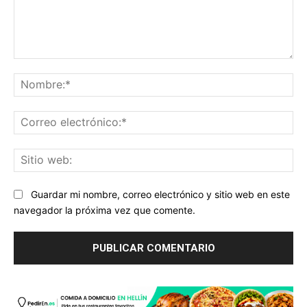
Comentario:
No
Co
ele
Sit
we
Guardar mi nombre, correo electrónico y sitio web en este
navegador la próxima vez que comente.