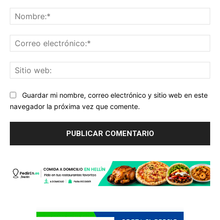
Comentario:
No
Co
ele
Sit
we
Guardar mi nombre, correo electrónico y sitio web en este
navegador la próxima vez que comente.