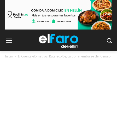
Inicio
El Cuentakilómetros. Ruta ecológica por el embalse del Cenajo