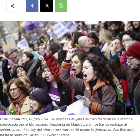
GRA130 MADRID, 08/02/2014.- Numerosas mujeres se manifestaron en la marcha
convocada por el Movimiento Feminista de Madrid para mostrar su rechazo al
anteproyecto de la ley del aborto que transcurrió desde la glorieta de San Bernardo
hasta la plaza de Callao. EFE/Víctor Lerena